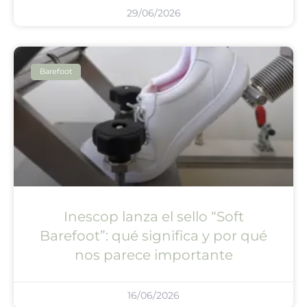
29/06/2026
Barefoot
Inescop lanza el sello “Soft
Barefoot”: qué significa y por qué
nos parece importante
16/06/2026