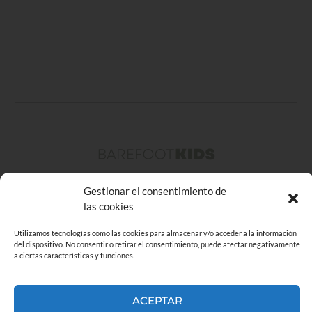
Gestionar el consentimiento de
las cookies
Sobre Barefoot Kids
Utilizamos tecnologías como las cookies para almacenar y/o acceder a la información
del dispositivo. No consentir o retirar el consentimiento, puede afectar negativamente
Contacto
a ciertas características y funciones.
Copyright © 2026 Barefoot Kids
ACEPTAR
Aviso legal
|
Política de privacidad
|
Política de cookies