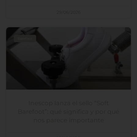
29/06/2026
Barefoot
Inescop lanza el sello “Soft
Barefoot”: qué significa y por qué
nos parece importante