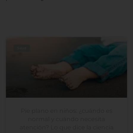
Salud
Pie plano en niños: ¿cuándo es
normal y cuándo necesita
atención? Lo que dice la ciencia