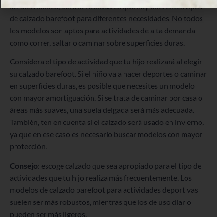
las actividades, pero la realidad es que hay diferentes tipos
de calzado barefoot para diferentes necesidades. No todos
los modelos son aptos para actividades de alta demanda
como correr, saltar o caminar sobre superficies duras.
Considera el tipo de actividad que tu hijo realizará al elegir
su calzado barefoot. Si el niño va a hacer deportes o caminar
en superficies duras, es posible que necesites un modelo
con mayor amortiguación. Si se trata de caminar por casa o
áreas más suaves, una suela delgada será más adecuada.
También, ten en cuenta si el calzado será usado en invierno,
ya que en ese caso es necesario buscar modelos con mayor
protección.
Consejo
: escoge calzado que sea apropiado para el tipo de
actividades que tu hijo realiza más frecuentemente. Los
modelos de calzado barefoot para actividades deportivas
suelen ser más robustos, mientras que los de uso diario
pueden ser más ligeros.