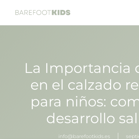
La Importancia d
en el calzado r
para niños: co
desarrollo sa
info@barefootkids.es
septi