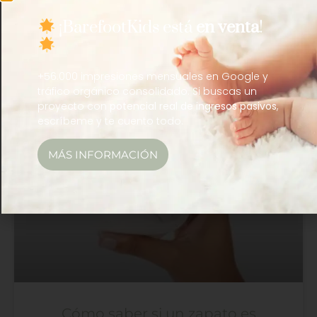
Inescop lanza el sello “Soft
¡BarefootKids está
en venta
!
Barefoot”: qué significa y por qué
nos parece importante
+56.000 impresiones mensuales en Google y
tráfico orgánico consolidado. Si buscas un
16/06/2026
proyecto con
potencial real de ingresos pasivos
,
escríbeme y te cuento todo.
MÁS INFORMACIÓN
Calzado Respetuoso
Cómo saber si un zapato es