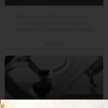
Pie plano en niños: ¿cuándo es
normal y cuándo necesita
atención? Lo que dice la ciencia
29/06/2026
Barefoot